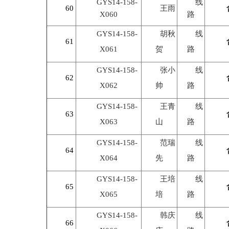
GYS14-158-
线
60
王雨
X060
路
GYS14-158-
胡秋
线
61
X061
贺
路
GYS14-158-
张小
线
62
X062
帅
路
GYS14-158-
王青
线
63
X063
山
路
GYS14-158-
范瑞
线
64
X064
先
路
GYS14-158-
王培
线
65
X065
培
路
GYS14-158-
韩庆
线
66