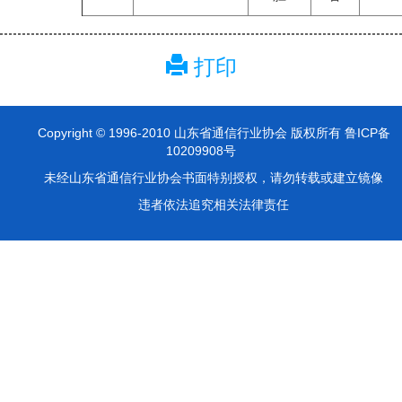
打印
Copyright © 1996-2010 山东省通信行业协会 版权所有 鲁ICP备
10209908号
未经山东省通信行业协会书面特别授权，请勿转载或建立镜像
违者依法追究相关法律责任