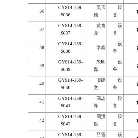
GYS14-159-
吴玉
设
36
S036
德
备
GYS14-159-
黄青
设
37
S037
龙
备
GYS14-159-
设
38
李鑫
S038
备
GYS14-159-
朱明
设
39
S039
磊
备
GYS14-159-
廖建
设
40
S040
文
备
GYS14-159-
高忠
设
41
S041
锋
备
GYS14-159-
周洪
设
42
S042
勋
备
GYS14-159-
吕雪
设