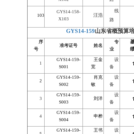
线
GYS14-158-
汪浩
103
X103
路
GYS14-159
山东省概预算
序
专
准考证号
姓名
号
业
GYS14-159-
王金
设
1
S001
宽
备
GYS14-159-
肖克
设
2
S002
敏
备
GYS14-159-
设
3
刘洋
S003
备
GYS14-159-
设
4
申桦
S004
备
GYS14-159-
王书
设
5