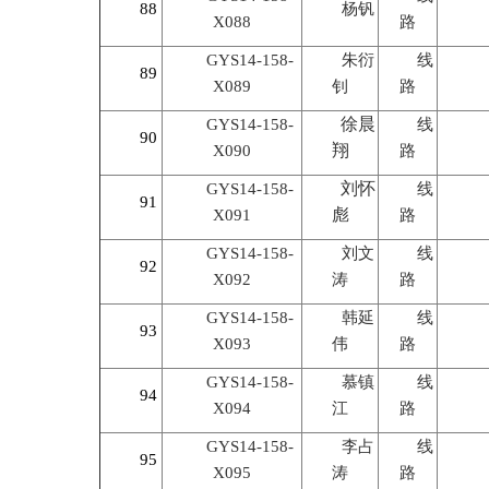
88
杨钒
X088
路
GYS14-158-
朱衍
线
89
X089
钊
路
徐晨
GYS14-158-
线
90
翔
X090
路
刘怀
GYS14-158-
线
91
彪
X091
路
GYS14-158-
刘文
线
92
X092
涛
路
GYS14-158-
韩延
线
93
X093
伟
路
GYS14-158-
慕镇
线
94
X094
江
路
GYS14-158-
李占
线
95
X095
涛
路