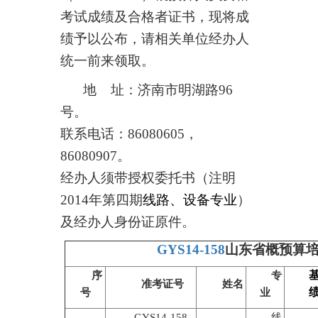
考试成绩及合格者证书，现将成
绩予以公布，请相关单位经办人
统一前来领取。
地
址：济南市明湖路
96
号。
联系电话：
86080605
，
86080907
。
经办人须带授权委托书（注明
2014
年第四期
线路、设备专业
）
及经办人身份证原件。
GYS14-158
山东省概预算
序
专
准考证号
姓名
号
业
GYS14-158-
线