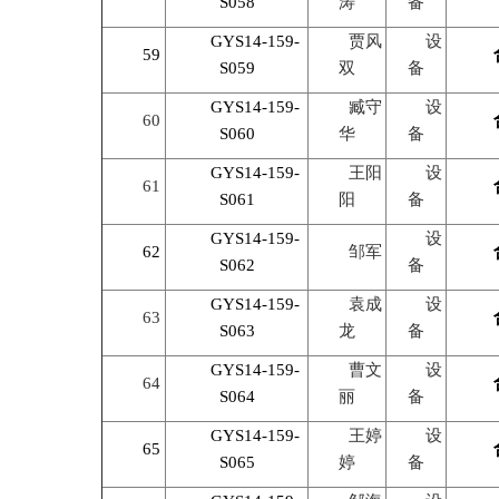
S058
涛
备
GYS14-159-
贾风
设
59
S059
双
备
GYS14-159-
臧守
设
60
S060
华
备
GYS14-159-
王阳
设
61
S061
阳
备
GYS14-159-
设
62
邹军
S062
备
GYS14-159-
袁成
设
63
S063
龙
备
GYS14-159-
曹文
设
64
S064
丽
备
GYS14-159-
王婷
设
65
S065
婷
备