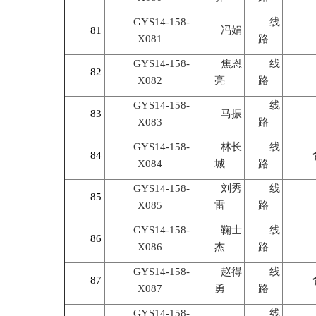
GYS14-158-
线
81
冯娟
X081
路
GYS14-158-
焦恩
线
82
X082
亮
路
GYS14-158-
线
83
马振
X083
路
GYS14-158-
林长
线
84
X084
城
路
GYS14-158-
刘秀
线
85
X085
雷
路
GYS14-158-
鞠士
线
86
X086
杰
路
GYS14-158-
赵得
线
87
X087
勇
路
GYS14-158-
线