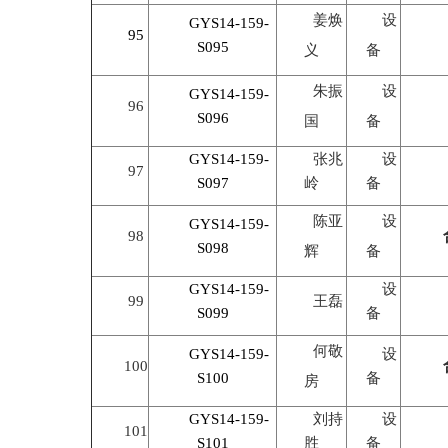
姜焕
设
GYS14-159-
95
S095
义
备
朱振
设
GYS14-159-
96
S096
国
备
GYS14-159-
张兆
设
97
S097
岭
备
陈亚
设
GYS14-159-
98
S098
辉
备
GYS14-159-
设
99
王磊
S099
备
何敬
GYS14-159-
设
100
S100
备
房
GYS14-159-
刘持
设
101
S101
胜
备