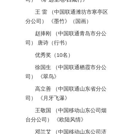
王
雷
（中国联通潍坊市寒亭区
分公司）
《墨竹》（国画）
赵捧刚
（中国联通青岛市分公
司）
唐诗（行书）
优秀奖（
10
名）
徐国生
（中国联通栖霞市分公
司）
《翠鸟》
高立善
（中国联通山东省分公
司）
《月牙飞瀑》
王敬国
（中国移动山东公司烟
台分公司）
《欧陆风情》
邓兰艾
（中国移动山东公司济