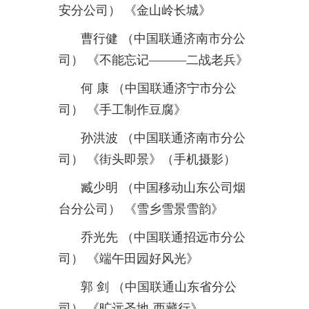
安分公司）
《金山岭长城》
曹行健
（中国联通济南市分公
司）
《不能忘记———二战老兵》
何
康
（中国联通济宁市分公
司）
《手工制作豆腐》
孙洪波
（中国联通济南市分公
司）
《街头即景》（手机摄影）
臧少明
（中国移动山东公司烟
台分公司）
《雪乡雪景雪韵》
乔光先
（中国联通招远市分公
司）
《端午田园好风光》
郭
剑
（中国联通山东省分公
司）
《旷远圣地
-
西藏行》