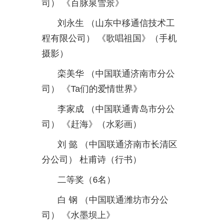
司）
《百脉泉雪景》
刘永生
（山东中移通信技术工
程有限公司）
《歌唱祖国》（手机
摄影）
栾美华
（中国联通济南市分公
司）
《
Ta
们的爱情世界》
李家成
（中国联通青岛市分公
司）
《赶海》（水彩画）
刘
懿
（中国联通济南市长清区
分公司）
杜甫诗（行书）
二等奖（
6
名）
白
钢
（中国联通潍坊市分公
司）
《水墨坝上》