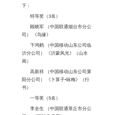
下：
特等奖（
3
名）
顾晓军
（中国联通烟台市分公
司）
《鸟缘》
卞鸿鹤
（中国移动山东公司临
沂分公司）
《沂蒙风光》（山水
画）
高新祥
（中国移动山东公司莱
阳分公司）
《卜算子•咏梅》（行
书）
一等奖（
5
名）
李全生
（中国联通章丘市分公