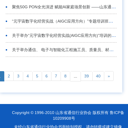
2026-07-13
聚焦50G PON全光演进 赋能AI家庭场景创新 ——山东通信行业专家大讲堂（第二期）成功举办
2026-07-02
“元宇宙数字化经营实战（AIGC应用方向）”专题培训班在济南成功举办
2026-06-24
关于举办“元宇宙数字化经营实战(AIGC应用方向)”培训的通知
2026-06-16
关于举办通信、 电子与智能化工程施工员、质量员、材料员、 资料员继续教育的通知
2026-06-11
1
2
3
4
5
6
7
8
...
39
40
»
Copyright © 1996-2010 山东省通信行业协会 版权所有 鲁ICP备
10209908号
未经山东省通信行业协会书面特别授权，请勿转载或建立镜像